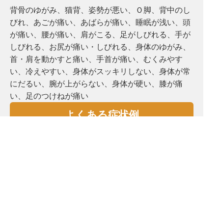
背骨のゆがみ、猫背、姿勢が悪い、Ｏ脚、背中のし
びれ、あごが痛い、あばらが痛い、睡眠が浅い、頭
が痛い、腰が痛い、肩がこる、⾜がしびれる、手が
しびれる、お尻が痛い・しびれる、⾝体のゆがみ、
首・肩を動かすと痛い、手首が痛い、むくみやす
い、冷えやすい、⾝体がスッキリしない、⾝体が常
にだるい、腕が上がらない、⾝体が硬い、膝が痛
い、⾜のつけねが痛い
よくある症状例
坐骨神経痛・ぎっくり腰・腰椎椎間板ヘルニア・脊
柱管狭窄症・五十肩・頸椎椎間板ヘルニア・胸郭出
口症候群・脳梗塞後遺症・脳出血後遺症・変形性腰
椎症・変形性股関節症・変形性膝関節症・手首肘
痛・頭痛・めまい・耳鳴り・自律神経失調症・鬱・
骨盤矯正・姿勢矯正