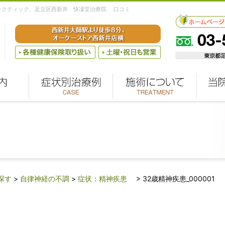
イロプラクティック、⾜⽴区⻄新井 快凜堂治療院 口コミ
探す
>
自律神経の不調
>
症状：精神疾患
>
32歳精神疾患_000001
1