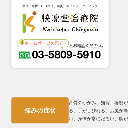
整体、整骨、DRT療法、鍼灸、カイロプラクティック
背骨のゆがみ、猫背、姿勢が
痛みの症状
る、手がしびれる、お尻が痛
い、⾝体が常にだるい、腕が