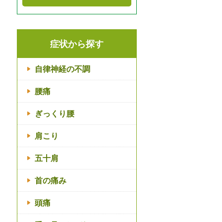
症状から探す
自律神経の不調
腰痛
ぎっくり腰
肩こり
五十肩
首の痛み
頭痛