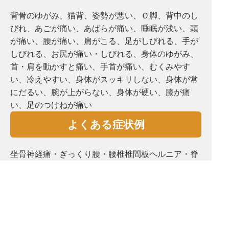
背骨のゆがみ、猫背、姿勢が悪い、Ｏ脚、背中のし
びれ、あごが痛い、あばらが痛い、睡眠が浅い、頭
が痛い、腰が痛い、肩がこる、⾜がしびれる、手が
しびれる、お尻が痛い・しびれる、⾝体のゆがみ、
首・肩を動かすと痛い、手首が痛い、むくみやす
い、冷えやすい、⾝体がスッキリしない、⾝体が常
にだるい、腕が上がらない、⾝体が硬い、膝が痛
い、⾜のつけねが痛い
よくある症状例
坐骨神経痛・ぎっくり腰・腰椎椎間板ヘルニア・脊
柱管狭窄症・五十肩・頸椎椎間板ヘルニア・胸郭出
口症候群・脳梗塞後遺症・脳出血後遺症・変形性腰
椎症・変形性股関節症・変形性膝関節症・手首肘
痛・頭痛・めまい・耳鳴り・自律神経失調症・鬱・
骨盤矯正・姿勢矯正