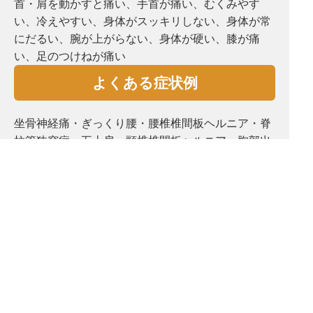
首・肩を動かすと痛い、手首が痛い、むくみやす
い、冷えやすい、⾝体がスッキリしない、⾝体が常
にだるい、腕が上がらない、⾝体が硬い、膝が痛
い、⾜のつけねが痛い
よくある症状例
坐骨神経痛・ぎっくり腰・腰椎椎間板ヘルニア・脊
柱管狭窄症・五十肩・頸椎椎間板ヘルニア・胸郭出
口症候群・脳梗塞後遺症・脳出血後遺症・変形性腰
椎症・変形性股関節症・変形性膝関節症・手首肘
痛・頭痛・めまい・耳鳴り・自律神経失調症・鬱・
骨盤矯正・姿勢矯正
Copyright 快凜堂治療院 All Right Reserved.