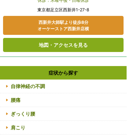
休診：木曜午後・日曜休診
東京都⾜⽴区⻄新井1-27-8
⻄新井大師駅より徒歩8分
オーケーストア⻄新井店横
地図・アクセスを見る
症状から探す
自律神経の不調
腰痛
ぎっくり腰
肩こり