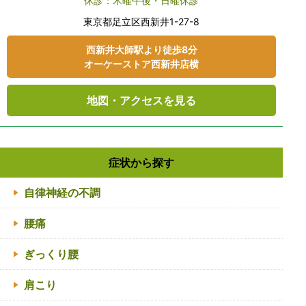
休診：木曜午後・日曜休診
東京都⾜⽴区⻄新井1-27-8
⻄新井大師駅より徒歩8分
オーケーストア⻄新井店横
地図・アクセスを見る
症状から探す
自律神経の不調
腰痛
ぎっくり腰
肩こり