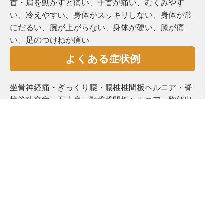
首・肩を動かすと痛い、手首が痛い、むくみやす
い、冷えやすい、⾝体がスッキリしない、⾝体が常
にだるい、腕が上がらない、⾝体が硬い、膝が痛
い、⾜のつけねが痛い
よくある症状例
坐骨神経痛・ぎっくり腰・腰椎椎間板ヘルニア・脊
柱管狭窄症・五十肩・頸椎椎間板ヘルニア・胸郭出
口症候群・脳梗塞後遺症・脳出血後遺症・変形性腰
椎症・変形性股関節症・変形性膝関節症・手首肘
痛・頭痛・めまい・耳鳴り・自律神経失調症・鬱・
骨盤矯正・姿勢矯正
Copyright 快凜堂治療院 All Right Reserved.