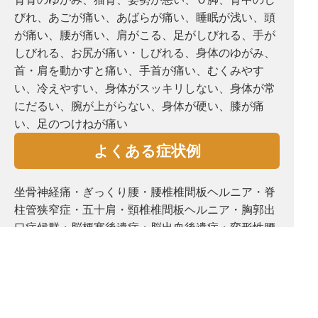
びれ、あごが痛い、あばらが痛い、睡眠が浅い、頭
が痛い、腰が痛い、肩がこる、⾜がしびれる、手が
しびれる、お尻が痛い・しびれる、⾝体のゆがみ、
首・肩を動かすと痛い、手首が痛い、むくみやす
い、冷えやすい、⾝体がスッキリしない、⾝体が常
にだるい、腕が上がらない、⾝体が硬い、膝が痛
い、⾜のつけねが痛い
よくある症状例
坐骨神経痛・ぎっくり腰・腰椎椎間板ヘルニア・脊
柱管狭窄症・五十肩・頸椎椎間板ヘルニア・胸郭出
口症候群・脳梗塞後遺症・脳出血後遺症・変形性腰
椎症・変形性股関節症・変形性膝関節症・手首肘
痛・頭痛・めまい・耳鳴り・自律神経失調症・鬱・
骨盤矯正・姿勢矯正