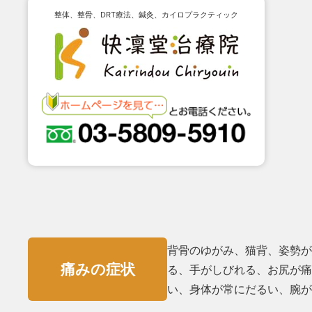
整体、整骨、DRT療法、鍼灸、カイロプラクティック
背骨のゆがみ、猫背、姿勢が
痛みの症状
る、手がしびれる、お尻が痛
い、⾝体が常にだるい、腕が