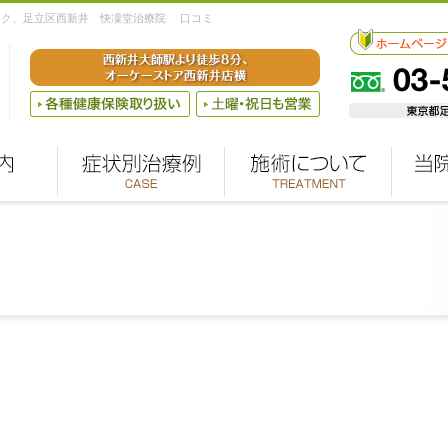
クティック、⾜⽴区⻄新井 快凜堂治療院 口コミ