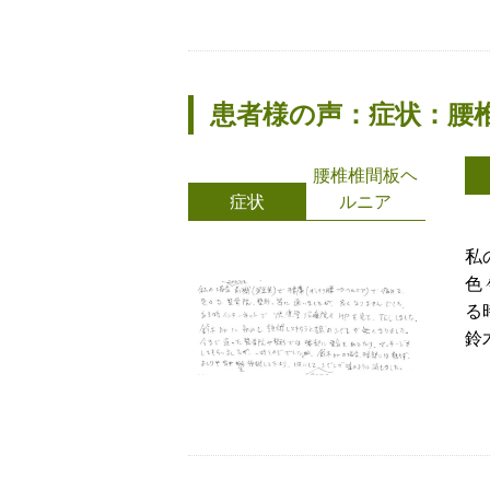
患者様の声：症状：
腰椎椎間板ヘ
症状
ルニア
私
色
る
鈴