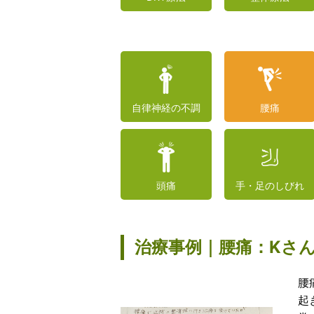
自律神経の不調
腰痛
頭痛
手・足のしびれ
治療事例｜腰痛：Kさん
腰
起