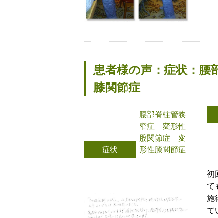
患者様の声：症状：腰
膝関節症
腰部脊柱管狭
窄症 変形性
股関節症 変
症状
形性膝関節症
初
て
施
て