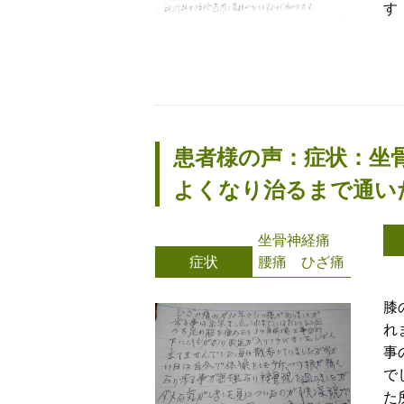
す
患者様の声：症状：坐
よくなり治るまで通い
坐骨神経痛
症状
腰痛 ひざ痛
膝
れ
事
で
た