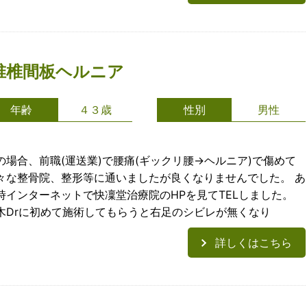
腰椎椎間板ヘルニア
年齢
４３歳
性別
男性
の場合、前職(運送業)で腰痛(ギックリ腰→ヘルニア)で傷めて
々な整骨院、整形等に通いましたが良くなりませんでした。 あ
時インターネットで快凜堂治療院のHPを見てTELしました。
木Drに初めて施術してもらうと右足のシビレが無くなり
詳しくはこちら