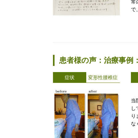
常
で
患者様の声：治療事例
症状
変形性腰椎症
当
し
り
な