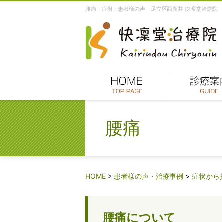
腰痛 - 症例・患者様の声｜足立区西新井 快凜堂治療院
腰痛
HOME
>
患者様の声・治療事例
>
症状から
腰痛について