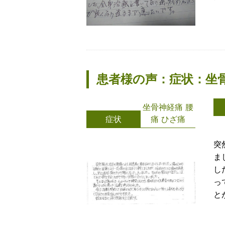
患者様の声：症状：坐
坐骨神経痛 腰
症状
痛 ひざ痛
突
ま
し
っ
と