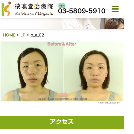
b_a_02
HOME
>
LP
>
b_a_02