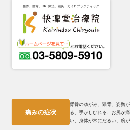
整体、整骨、DRT療法、鍼灸、カイロプラクティック
背骨のゆがみ、猫背、姿勢が
痛みの症状
る、手がしびれる、お尻が痛
い、⾝体が常にだるい、腕が