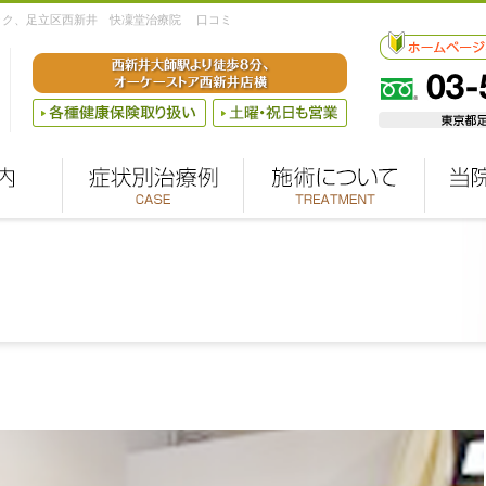
クティック、⾜⽴区⻄新井 快凜堂治療院 口コミ