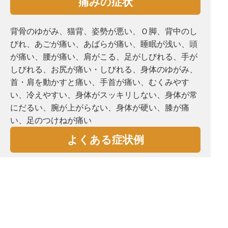
痛みの症状
背骨のゆがみ、猫背、姿勢が悪い、Ｏ脚、背中のし
びれ、あごが痛い、あばらが痛い、睡眠が浅い、頭
が痛い、腰が痛い、肩がこる、⾜がしびれる、手が
しびれる、お尻が痛い・しびれる、⾝体のゆがみ、
首・肩を動かすと痛い、手首が痛い、むくみやす
い、冷えやすい、⾝体がスッキリしない、⾝体が常
にだるい、腕が上がらない、⾝体が硬い、膝が痛
い、⾜のつけねが痛い
よくある症状例
坐骨神経痛・ぎっくり腰・腰椎椎間板ヘルニア・脊
柱管狭窄症・五十肩・頸椎椎間板ヘルニア・胸郭出
口症候群・脳梗塞後遺症・脳出血後遺症・変形性腰
椎症・変形性股関節症・変形性膝関節症・手首肘
痛・頭痛・めまい・耳鳴り・自律神経失調症・鬱・